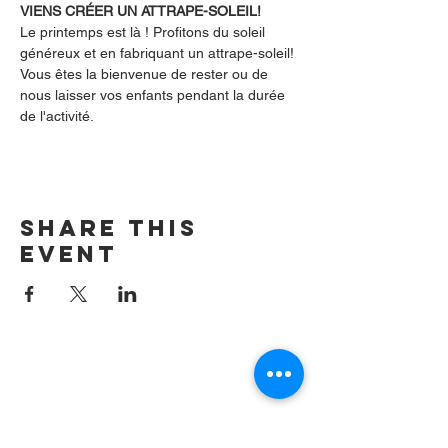
VIENS CRÉER UN ATTRAPE-SOLEIL!
Le printemps est là ! Profitons du soleil 
généreux et en fabriquant un attrape-soleil!
Vous êtes la bienvenue de rester ou de 
nous laisser vos enfants pendant la durée 
de l'activité.
Share this
event
Contact us by
email:
info@lafpfm.ca
204-237-9666
ext. 201