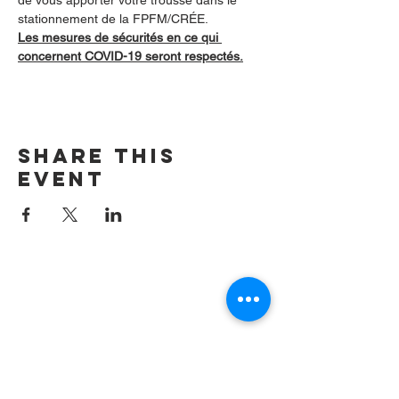
de vous apporter votre trousse dans le 
stationnement de la FPFM/CRÉE.
Les mesures de sécurités en ce qui 
concernent COVID-19 seront respectés.
Share this
event
Contact us by
email:
info@lafpfm.ca
204-237-9666
ext. 201
Mailing Adress : PO BOX 130
Winnipeg RP0 St Boniface,MB,