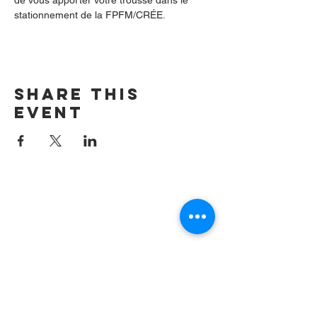
de vous apporter votre trousse dans le 
stationnement de la FPFM/CRÉE.
Share this
event
Contact us by
email:
info@lafpfm.ca
204-237-9666
ext. 201
Mailing Adress : PO BOX 130
Winnipeg RP0 St Boniface,MB,
R2H 3B4