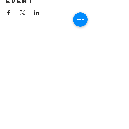
event
Contact us by
email:
info@lafpfm.ca
204-237-9666
ext. 201
Mailing Adress : PO BOX 130
Winnipeg RP0 St Boniface,MB,
R2H 3B4