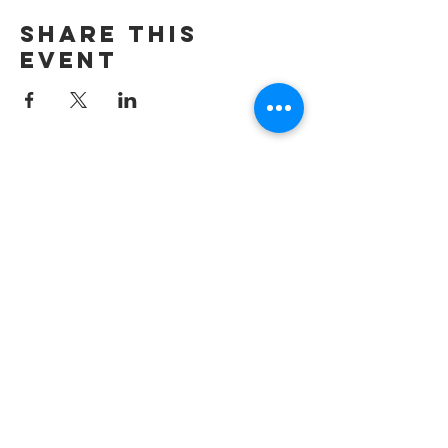
Share this
event
Contact us by
email:
info@lafpfm.ca
204-237-9666
ext. 201
Mailing Adress : PO BOX 130
Winnipeg RP0 St Boniface,MB,
R2H 3B4