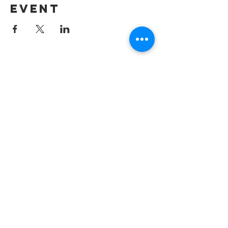
event
Contact us by
email:
info@lafpfm.ca
204-237-9666
ext. 201
Mailing Adress : PO BOX 130
Winnipeg RP0 St Boniface,MB,
R2H 3B4