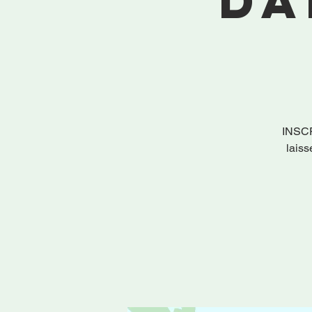
Da
INSC
laiss