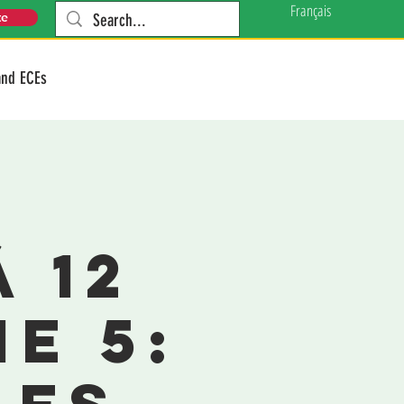
Français
te
and ECEs
 12
e 5: