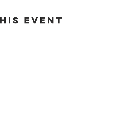
his event
Contact us by email:
info@lafpfm.ca
204-237-9666 ext. 201
 : PO BOX 130 Winnipeg RP0 St Bonif
2-622 B, Taché Avenue, Winnipeg (Manitoba) R2H 2B4