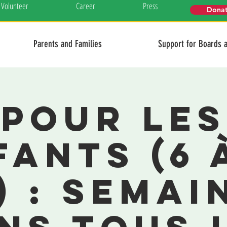
Volunteer
Career
Press
Dona
Parents and Families
Support for Boards 
Pour les
fants (6 à
) : Semain