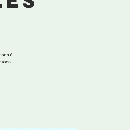
les
ons à
rerons