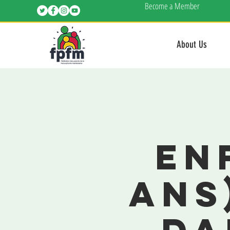
Become a Member
About Us
en
ans