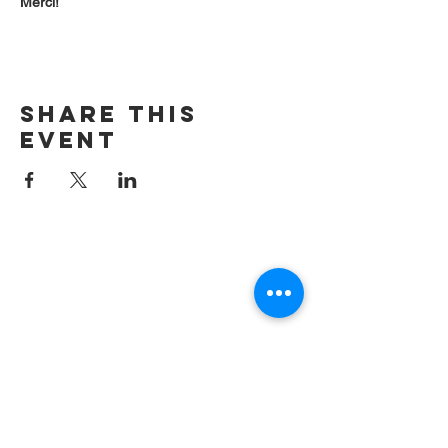
Merci!
Share this
event
Contact us by
email:
info@lafpfm.ca
204-237-9666
ext. 201
Mailing Adress : PO BOX 130
Winnipeg RP0 St Boniface,MB,
R2H 3B4