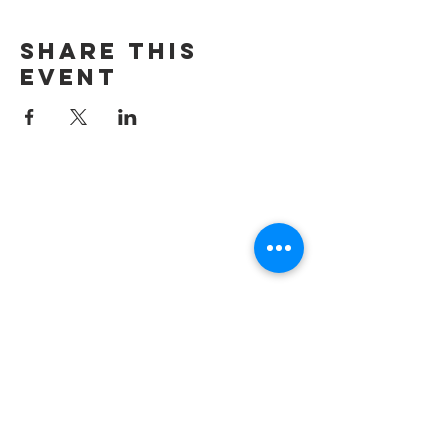
Share this
event
Contact us by
email:
info@lafpfm.ca
204-237-9666
ext. 201
Mailing Adress : PO BOX 130
Winnipeg RP0 St Boniface,MB,
R2H 3B4