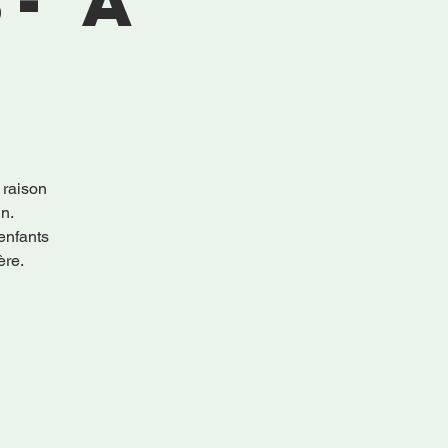
- à
 raison
in.
enfants