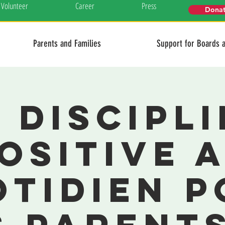
Volunteer
Career
Press
Dona
Parents and Families
Support for Boards 
 Discipl
ositive 
otidien p