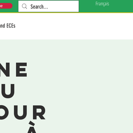
Français
te
and ECEs
ine
au
our