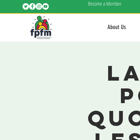
Become a Member
About Us
La
p
qu