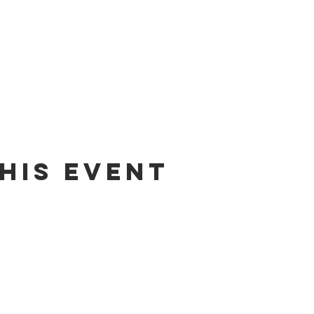
his event
Contact us by email:
info@lafpfm.ca
204-237-9666 ext. 201