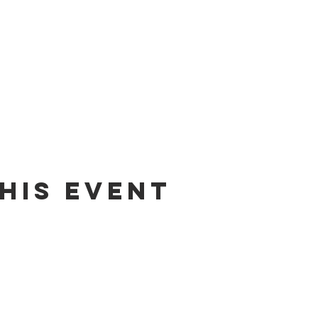
his event
Contact us by email:
info@lafpfm.ca
204-237-9666 ext. 201