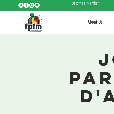
Become a Member
About Us
J
par
d'