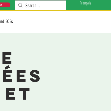
Français
te
and ECEs
de
dées
 et