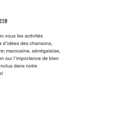
1218
c vous les activités 
ura d’idées des chansons, 
re; marocaine, sénégalaise, 
on sur l’importance de bien 
 inclus dans notre 
e!