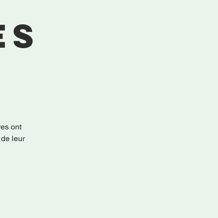
es
s
res ont
 de leur