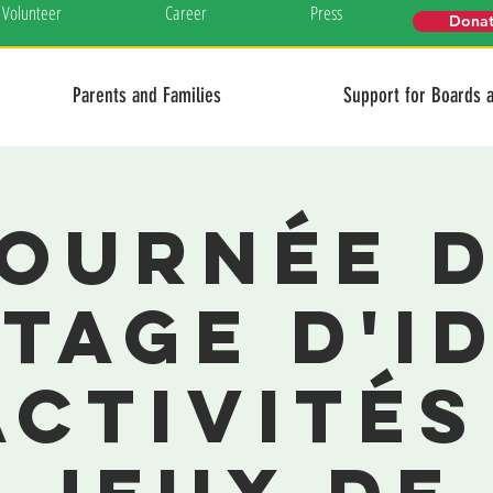
Volunteer
Career
Press
Dona
Parents and Families
Support for Boards 
ournée 
tage d'i
activités