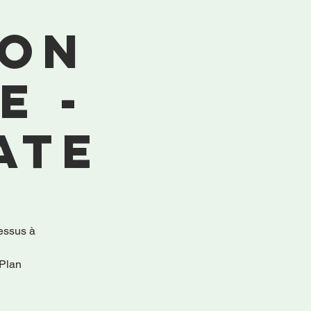
ion
e -
ate
cessus à
 Plan