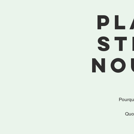
pl
st
no
Pourquo
Quoi