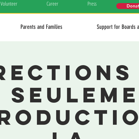
Volunteer
Career
Press
Dona
Parents and Families
Support for Boards 
rections
. seuleme
roductio