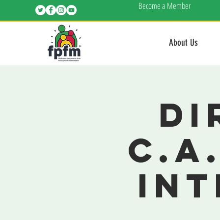
Become a Member
About Us
Di
C.A
Int