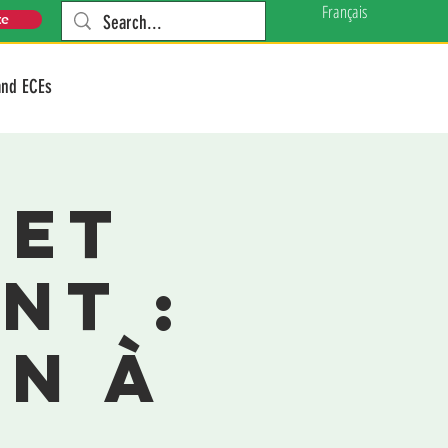
Français
te
and ECEs
 et
nt :
n à