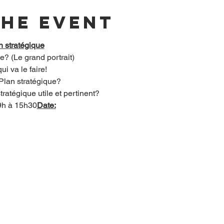
the event
on stratégique
e? (Le grand portrait)
i va le faire!
 Plan stratégique?
atégique utile et pertinent?
9h à 15h30
Date: