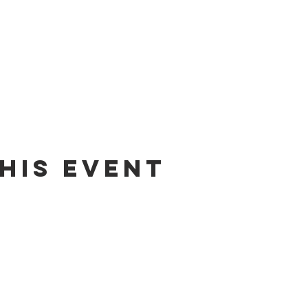
his event
Contact us by email:
info@lafpfm.ca
204-237-9666 ext. 201