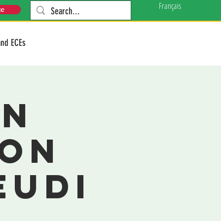
Français
te
and ECEs
on
ion
eudi