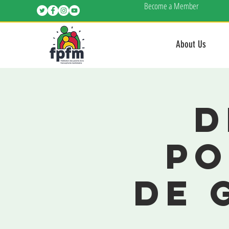
Become a Member
About Us
D
po
de 