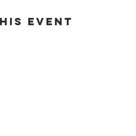
his event
Contact us by email:
info@lafpfm.ca
204-237-9666 ext. 201
 : PO BOX 130 Winnipeg RP0 St Bonif
2-622 B, Taché Avenue, Winnipeg (Manitoba) R2H 2B4