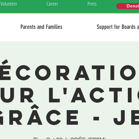
Volunteer
Career
Press
Dona
Parents and Families
Support for Boards 
écorati
ur l'Act
grâce - j