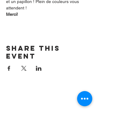
et un papillon ! Plein de couleurs vous 
attendent !
Merci!
Share this
event
Contact us by
email:
info@lafpfm.ca
204-237-9666
ext. 201
Mailing Adress : PO BOX 130
Winnipeg RP0 St Boniface,MB,
R2H 3B4