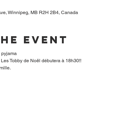
ve, Winnipeg, MB R2H 2B4, Canada
the event
a pyjama
lm Les Tobby de Noël débutera à 18h30!!
ille. 