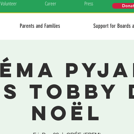
Volunteer
Career
Press
Dona
Parents and Families
Support for Boards 
néma pyja
es Tobby 
Noël