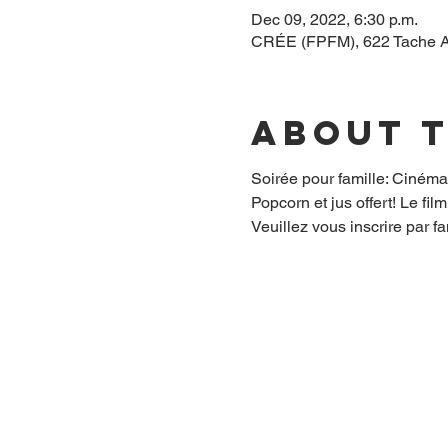
Dec 09, 2022, 6:30 p.m.
CRÉE (FPFM), 622 Tache A
About 
Soirée pour famille: Ciném
Popcorn et jus offert! Le fi
Veuillez vous inscrire par fam