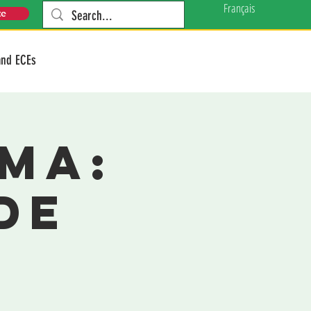
Français
te
and ECEs
ma:
de