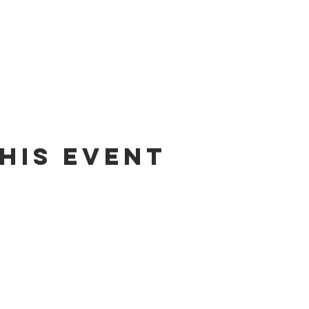
his event
Contact us by email:
info@lafpfm.ca
204-237-9666 ext. 201
 : PO BOX 130 Winnipeg RP0 St Bonif