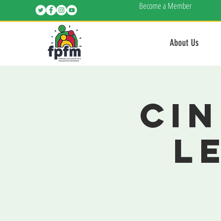
Become a Member
About Us
Ci
L