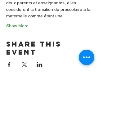
deux parents et enseignantes, elles 
considèrent la transition du préscolaire à la 
maternelle comme étant une
Show More
Share this
event
Contact us by
email:
info@lafpfm.ca
204-237-9666
ext. 201
Mailing Adress : PO BOX 130
Winnipeg RP0 St Boniface,MB,
R2H 3B4