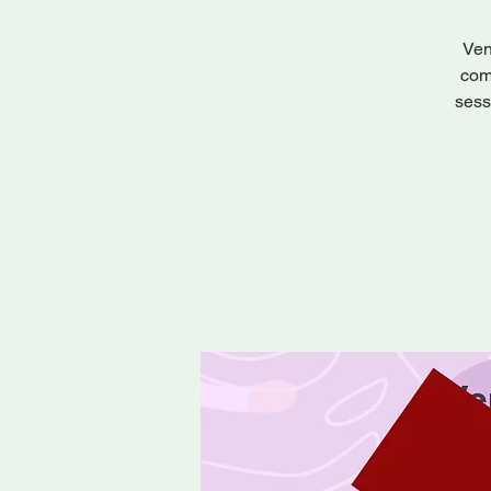
Ven
com
sess