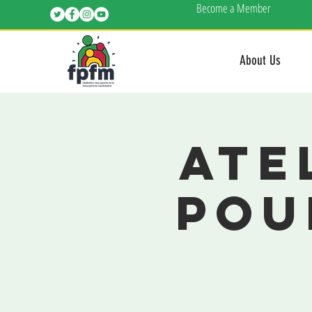
Become a Member
About Us
Ate
pou