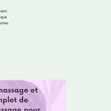
ment
aque
eunes