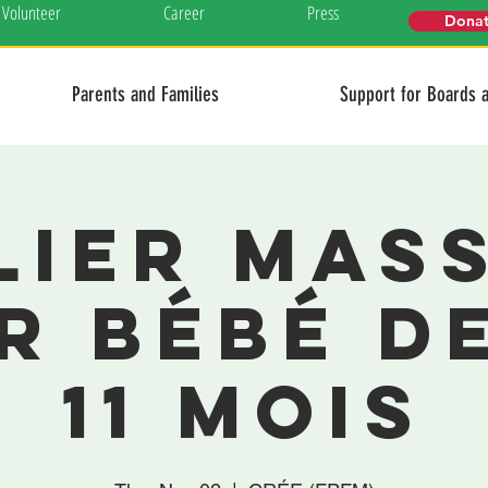
Volunteer
Career
Press
Dona
Parents and Families
Support for Boards 
lier mas
r bébé de
11 mois