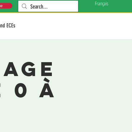
Français
te
and ECEs
sage
 0 à