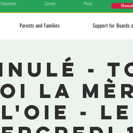
Volunteer
Career
Press
Dona
Parents and Families
Support for Boards 
NULÉ - T
oi la mè
l'oie - le