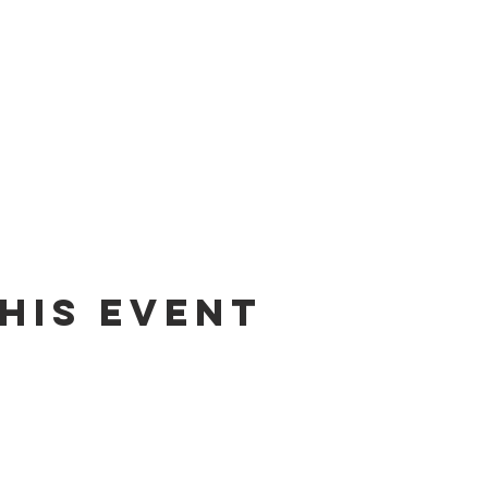
his event
Contact us by email:
info@lafpfm.ca