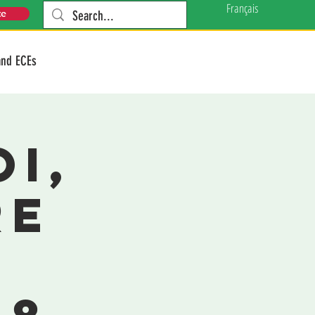
Français
te
and ECEs
oi,
re