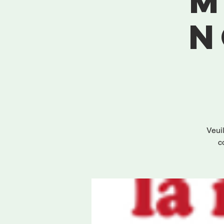
m
n
Veui
c