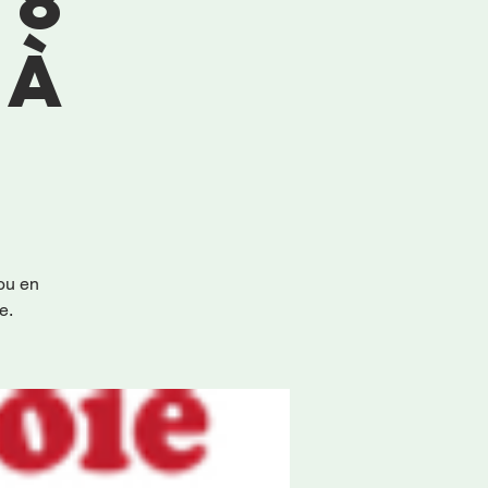
18
 à
ou en
e.