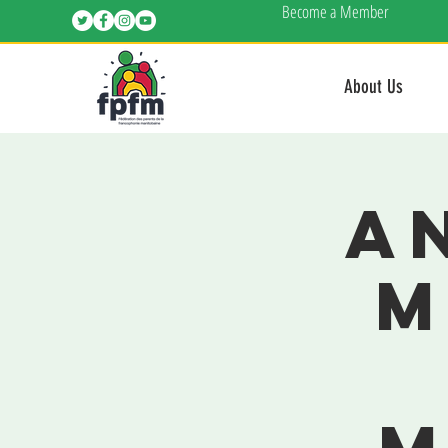
Become a Member
About Us
AN
m