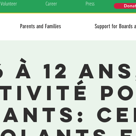
Volunteer
Career
Press
Dona
Parents and Families
Support for Boards 
6 à 12 ans
tivité p
fants: Ce