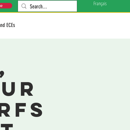
Français
te
and ECEs
,
our
rfs