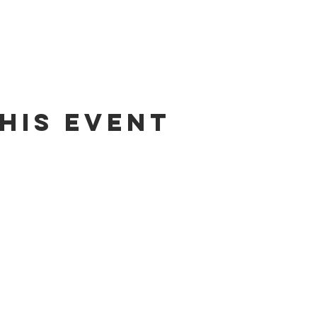
his event
Contact us by email:
info@lafpfm.ca
204-237-9666 ext. 201
 : PO BOX 130 Winnipeg RP0 St Bonif
2-622 B, Taché Avenue, Winnipeg (Manitoba) R2H 2B4