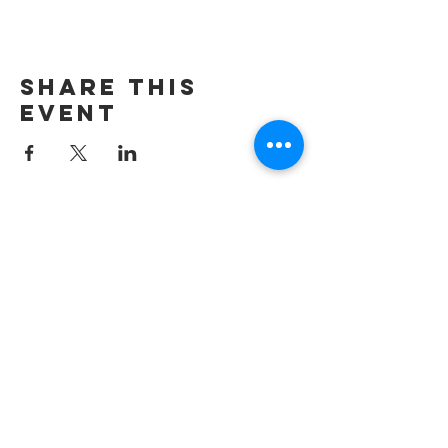
Share this
event
Contact us by
email:
info@lafpfm.ca
204-237-9666
ext. 201
Mailing Adress : PO BOX 130
Winnipeg RP0 St Boniface,MB,
R2H 3B4